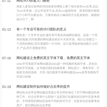
07-11
网站SEO快速入门秘密
很多人参加过各种的培训或者在网络上看了相当多的seo文章,总以
为seo非常难，怎么学也学不会,其实seo超级简单，简单到面对面我
们个小时可以教会你。只要你相信小编讲的方法是有效的，狠狠的
执行行了，网
01-12
有一个专业可靠的SEO团队的意义
拥有是一个非常专业的,健壮和可靠的高端网站建设。这是一个简
单的拖拽,代码免费的网站建设者在今天的市场。他们让你建立一
个漂亮的网站,而无需编写一行代码。你只是用鼠标拖动图片,幻灯
片,产品,而不需要处理任
07-16
网站建设之免费的英文字体下载，免费的英文字体
milea手写笔刷字体网站建设milea是一种优雅的笔刷字体，具有自
有哪些比价好看的
然的手写风格。从书籍封面到结婚请柬，网站设计，博客等等，它
都是完美的选择。月亮–现代圆形字体网站建设moon是带有圆角字
符设计的精
01-18
网站建设制作如何做好点击率的提升
网站的点击率在网站建设里面占有怎样的地位？对于网站建设的各
种工作，对点击率有什么影响？这是我们在建站的过程中应该考虑
的，不同类型的网站应该有不同的应对方式，但是首先应该要考虑
用户，因为网站的点击率跟