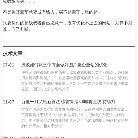
校教练无关。。。
不是你开豪车就变成有钱人，买不起豪车，租的起。
只要你付的起钱或者自己愿意干，没有优化不上去的网站，划算不划
算，自己判断。
技术文章
07-06
浅谈如何从三个方面做好图片类企业站的优化
许多企业站都是以图片为主，比如说婚纱摄影类企业站点，必须使
用大量的案例图片，并且是清晰度很高的图片格式。这样才能让访
客们看清楚照片的拍摄效果，这对于一个婚纱摄影类企业来说非常
重要。但图片太多的网站并不
01-07
百度一月又出新算法 惊雷算法3.0即将上线 持续打
官方的说法为维护广大开发者的权益，促进移动生态的良性发展，
击刷点击作弊行为
百度搜索将于1月中旬推出惊雷算法3.0，并持续扩大算法的影响
力。本次升级严厉打击通过伪造用户行为来试图提升网站搜索排序
的作弊行为。相对于惊雷